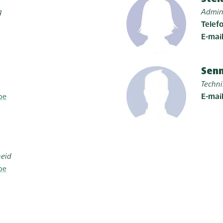
g
Admin
Telef
E-mai
Sen
Techn
be
E-mai
heid
be