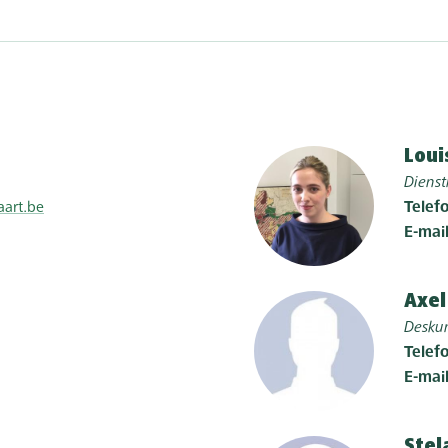
Loui
Diens
aart.be
Telef
E-mai
Axel
Desku
Telef
E-mai
Stel