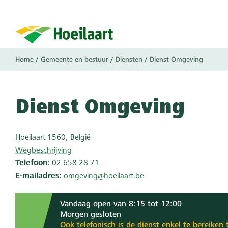
Overslaan
en
naar
de
inhoud
Kruimelpad
Home
Gemeente en bestuur
Diensten
Dienst Omgeving
gaan
Dienst Omgeving
Hoeilaart
1560
België
Wegbeschrijving
Telefoon
02 658 28 71
E-mailadres
omgeving@hoeilaart.be
Vandaag open van 8:15 tot 12:00
Morgen gesloten
Ook telefonisch is de dienst enkel te bereiken