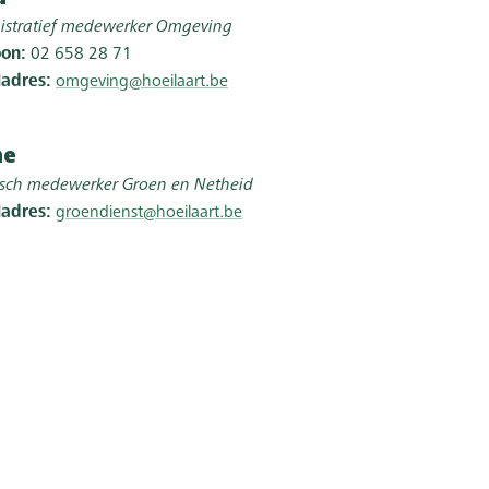
istratief medewerker Omgeving
oon
02 658 28 71
ladres
omgeving@hoeilaart.be
ne
isch medewerker Groen en Netheid
ladres
groendienst@hoeilaart.be