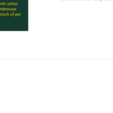
rkt achter
ambtenaar
nisch of per