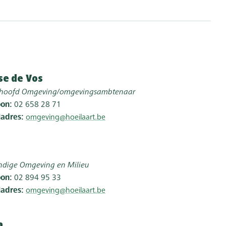
se
de Vos
thoofd Omgeving/omgevingsambtenaar
oon
02 658 28 71
ladres
omgeving@hoeilaart.be
ndige Omgeving en Milieu
oon
02 894 95 33
ladres
omgeving@hoeilaart.be
a