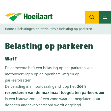
Overslaan
en
naar
de
inhoud
Kruimelpad
Home
Belastingen en retributies
Belasting op parkeren
gaan
Belasting op parkeren
Wat?
De gemeente heft een belasting op het parkeren van
motorvoertuigen op de openbare weg en op
parkeerplaatsen.
De belasting is in hoofdzaak gericht op het
doen
respecteren van de maximaal toegelaten parkeerduur
,
in een blauwe zone of een zone waar de toegelaten duur
door een ander verkeersbord wordt opgelegd.