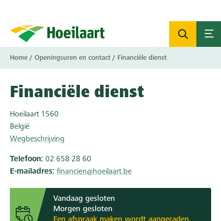
Overslaan
en
naar
de
inhoud
Kruimelpad
Home
Openingsuren en contact
Financiële dienst
gaan
Financiële dienst
Hoeilaart
1560
België
Wegbeschrijving
Telefoon
02 658 28 60
E-mailadres
financien@hoeilaart.be
Vandaag gesloten
Morgen gesloten
Een afspraak maken wordt aangeraden.