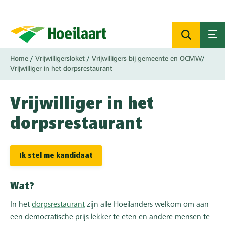
Overslaan
en
naar
de
inhoud
Kruimelpad
Home
Vrijwilligersloket
Vrijwilligers bij gemeente en OCMW
gaan
Vrijwilliger in het dorpsrestaurant
Vrijwilliger in het
dorpsrestaurant
Ik stel me kandidaat
Wat?
In het
dorpsrestaurant
zijn alle Hoeilanders welkom om aan
een democratische prijs lekker te eten en andere mensen te