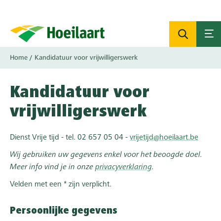
Overslaan
en
naar
de
inhoud
Kruimelpad
Home
Kandidatuur voor vrijwilligerswerk
gaan
Kandidatuur voor
vrijwilligerswerk
Dienst Vrije tijd - tel. 02 657 05 04 -
vrijetijd@hoeilaart.be
Wij gebruiken uw gegevens enkel voor het beoogde doel.
Meer info vind je in onze
privacyverklaring
.
Velden met een * zijn verplicht.
Persoonlijke gegevens