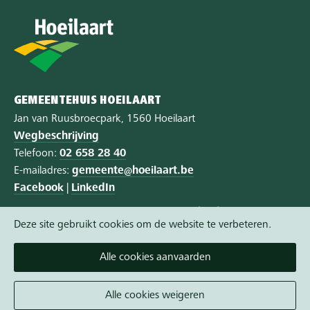
GEMEENTEHUIS HOEILAART
Jan van Ruusbroecpark, 1560 Hoeilaart
Wegbeschrijving
Telefoon:
02 658 28 40
E-mailadres:
gemeente@hoeilaart.be
Facebook
|
LinkedIn
Privacy
|
Cookie policy
|
Toegankelijkheid
Deze site gebruikt cookies om de website te verbeteren.
Vandaag gesloten
Alle cookies aanvaarden
Morgen open van 8:15 tot 12:00
Een afspraak maken wordt aangeraden.
Alle cookies weigeren
Alle openingsuren