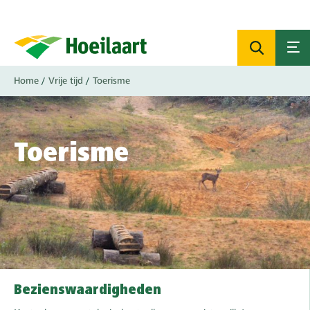
Overslaan
en
naar
de
inhoud
Kruimelpad
Home
Vrije tijd
Toerisme
gaan
Toerisme
Bezienswaardigheden