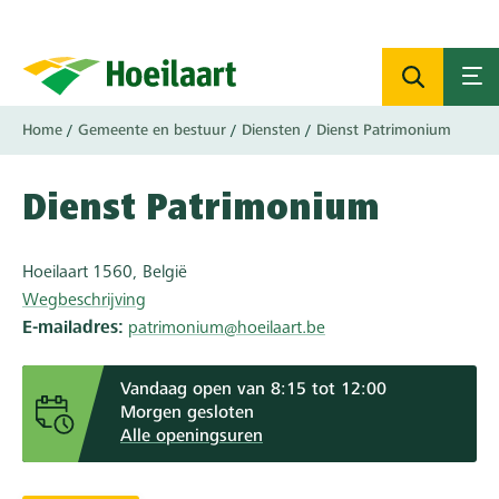
Overslaan
en
naar
de
inhoud
Kruimelpad
Home
Gemeente en bestuur
Diensten
Dienst Patrimonium
gaan
Dienst Patrimonium
Hoeilaart
1560
België
Wegbeschrijving
E-mailadres
patrimonium@hoeilaart.be
Vandaag open van 8:15 tot 12:00
Morgen gesloten
Alle openingsuren