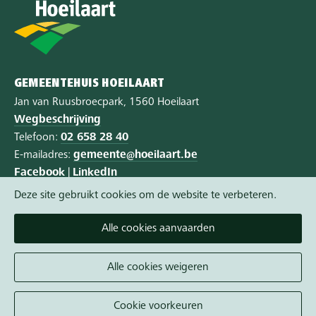
GEMEENTEHUIS HOEILAART
Jan van Ruusbroecpark, 1560 Hoeilaart
Wegbeschrijving
Telefoon:
02 658 28 40
E-mailadres:
gemeente@hoeilaart.be
Facebook
|
LinkedIn
Deze site gebruikt cookies om de website te verbeteren.
Privacy
|
Cookie policy
|
Toegankelijkheid
Alle cookies aanvaarden
Vandaag gesloten
Morgen gesloten
Alle cookies weigeren
Een afspraak maken wordt aangeraden.
Cookie voorkeuren