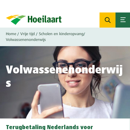
Overslaan
en
naar
de
inhoud
Kruimelpad
Home
Vrije tijd
Scholen en kinderopvang
gaan
Volwassenenonderwijs
Volwassenenonderwij
s
Terugbetaling Nederlands voor