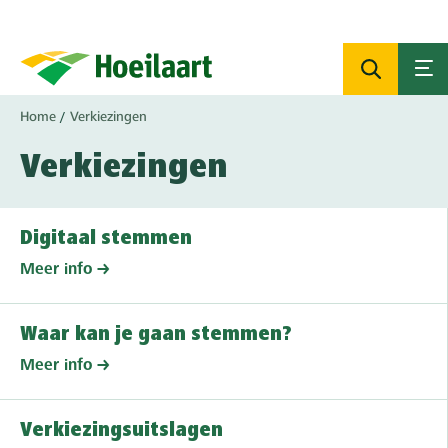
Overslaan
en
naar
de
inhoud
Kruimelpad
Home
Verkiezingen
gaan
Verkiezingen
Digitaal stemmen
Meer info
Waar kan je gaan stemmen?
Meer info
Verkiezingsuitslagen