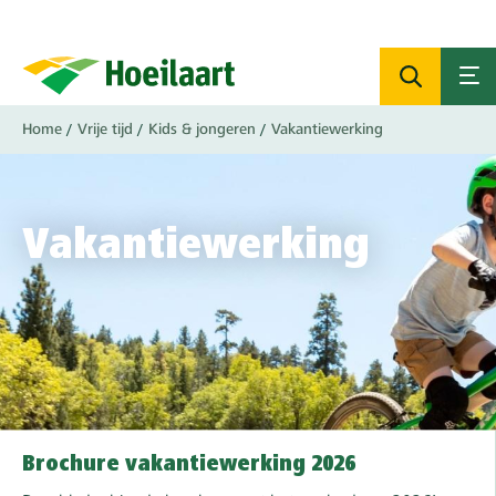
Overslaan
en
naar
de
inhoud
Kruimelpad
Home
Vrije tijd
Kids & jongeren
Vakantiewerking
gaan
Vakantiewerking
Brochure vakantiewerking 2026