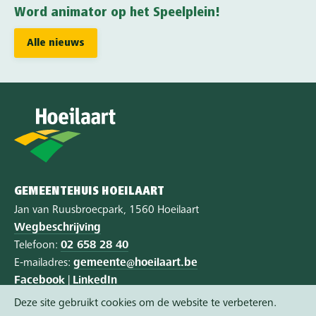
Word animator op het Speelplein!
Alle nieuws
GEMEENTEHUIS HOEILAART
Jan van Ruusbroecpark, 1560 Hoeilaart
Wegbeschrijving
Telefoon:
02 658 28 40
E-mailadres:
gemeente@hoeilaart.be
Facebook
|
LinkedIn
Deze site gebruikt cookies om de website te verbeteren.
Privacy
|
Cookie policy
|
Toegankelijkheid