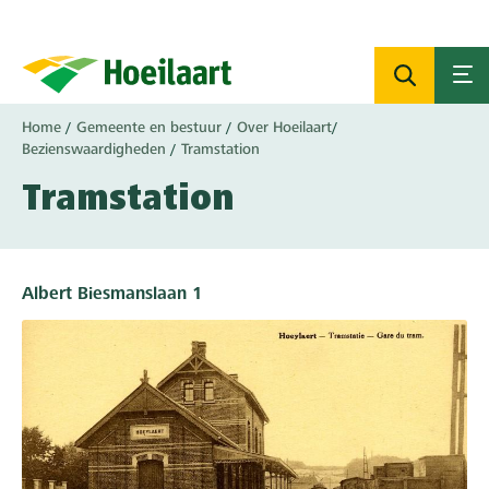
Overslaan
en
naar
de
inhoud
Kruimelpad
Home
Gemeente en bestuur
Over Hoeilaart
gaan
Bezienswaardigheden
Tramstation
Tramstation
Albert Biesmanslaan 1