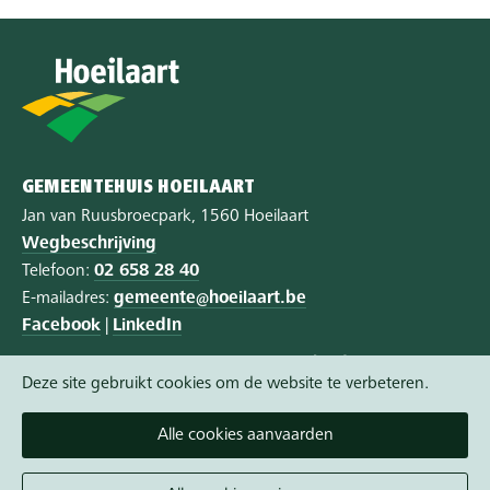
GEMEENTEHUIS HOEILAART
Jan van Ruusbroecpark, 1560 Hoeilaart
Wegbeschrijving
Telefoon:
02 658 28 40
E-mailadres:
gemeente@hoeilaart.be
Facebook
|
LinkedIn
Privacy
|
Cookie policy
|
Toegankelijkheid
Deze site gebruikt cookies om de website te verbeteren.
Vandaag open van 8:15 tot 12:00
Alle cookies aanvaarden
Morgen gesloten
Een afspraak maken wordt aangeraden.