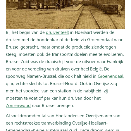
Bij het begin van de
druiventeelt
in Hoeilaart werden de
druiven met de hondenkar of de trein via Groenendaal naar
Brussel gebracht, maar omdat de productie zienderogen
steeg, moesten ook de transportmiddelen mee te evolueren.
Brussel-Zuid was de draaischijf voor de uitvoer naar Frankrijk
en voor de verdeling van druiven over heel België. De
spoorweg Namen-Brussel, die ook halt hield in
Groenendaal
,
ging echter slechts tot Brussel-Noord. Ook in Overijse zag
men het voordeel van een station in de nabijheid: zij
moesten te voet of per kar hun druiven door het
Zoniënwoud
naar Brussel brengen.
Al snel droomden tal van Hoeilanders en Overijsenaren van
een rechtstreekse tramverbinding Overijse-Hoeilaart-
Groenendaal-Kleine Hut-Brussel Zuid. Deze droom werd in