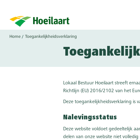
Overslaan
en
naar
de
inhoud
Kruimelpad
Home
Toegankelijkheidsverklaring
gaan
Toegankelijk
Lokaal Bestuur Hoeilaart streeft ern
Richtlijn (EU) 2016/2102 van het Eu
Deze toegankelijkheidsverklaring is
Nalevingsstatus
Deze website voldoet gedeeltelijk aa
delen van onze website niet volledig 