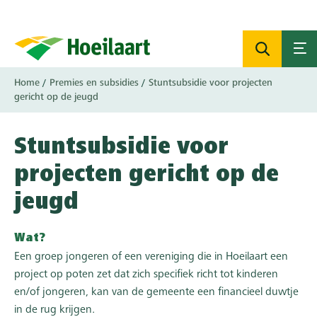
Overslaan
en
naar
de
inhoud
Kruimelpad
Home
Premies en subsidies
Stuntsubsidie voor projecten
gaan
gericht op de jeugd
Stuntsubsidie voor
projecten gericht op de
jeugd
Wat?
Een groep jongeren of een vereniging die in Hoeilaart een
project op poten zet dat zich specifiek richt tot kinderen
en/of jongeren, kan van de gemeente een financieel duwtje
in de rug krijgen.