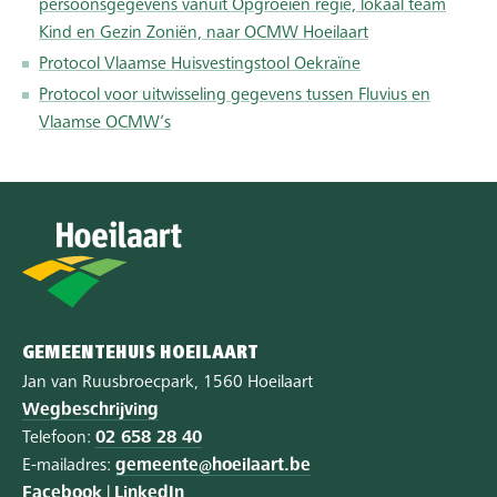
persoonsgegevens vanuit Opgroeien regie, lokaal team
Kind en Gezin Zoniën, naar OCMW Hoeilaart
Protocol Vlaamse Huisvestingstool Oekraïne
Protocol voor uitwisseling gegevens tussen Fluvius en
Vlaamse OCMW’s
GEMEENTEHUIS HOEILAART
Jan van Ruusbroecpark, 1560 Hoeilaart
Wegbeschrijving
Telefoon:
02 658 28 40
E-mailadres:
gemeente@hoeilaart.be
Facebook
|
LinkedIn