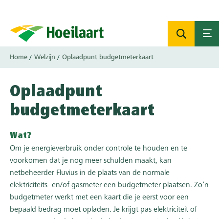
Overslaan
en
naar
de
inhoud
Kruimelpad
Home
Welzijn
Oplaadpunt budgetmeterkaart
gaan
Oplaadpunt
budgetmeterkaart
Wat?
Om je energieverbruik onder controle te houden en te
voorkomen dat je nog meer schulden maakt, kan
netbeheerder Fluvius in de plaats van de normale
elektriciteits- en/of gasmeter een budgetmeter plaatsen. Zo’n
budgetmeter werkt met een kaart die je eerst voor een
bepaald bedrag moet opladen. Je krijgt pas elektriciteit of