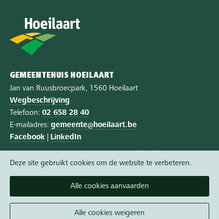
GEMEENTEHUIS HOEILAART
Jan van Ruusbroecpark, 1560 Hoeilaart
Wegbeschrijving
Telefoon:
02 658 28 40
E-mailadres:
gemeente@hoeilaart.be
Facebook
|
LinkedIn
Privacy
|
Cookie policy
|
Toegankelijkheid
Deze site gebruikt cookies om de website te verbeteren.
Vandaag gesloten
Alle cookies aanvaarden
Morgen gesloten
Een afspraak maken wordt aangeraden.
Alle cookies weigeren
Alle openingsuren