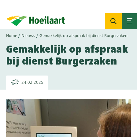
Overslaan
en
naar
de
inhoud
Kruimelpad
Home
Nieuws
Gemakkelijk op afspraak bij dienst Burgerzaken
gaan
Gemakkelijk op afspraak
bij dienst Burgerzaken
24.02.2025