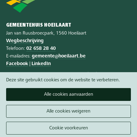
GEMEENTEHUIS HOEILAART
Jan van Ruusbroecpark, 1560 Hoeilaart
Wegbeschrijving
Telefoon:
02 658 28 40
E-mailadres:
gemeente@hoeilaart.be
Facebook
|
LinkedIn
Privacy
|
Cookie policy
|
Toegankelijkheid
Deze site gebruikt cookies om de website te verbeteren.
Vandaag open van 8:15 tot 12:00
Alle cookies aanvaarden
Morgen open van 8:15 tot 12:00
Een afspraak maken wordt aangeraden.
Alle cookies weigeren
Alle openingsuren
Cookie voorkeuren