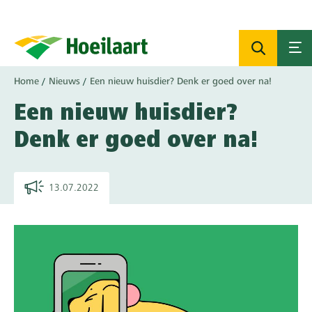
Overslaan
en
naar
de
inhoud
Kruimelpad
Home
Nieuws
Een nieuw huisdier? Denk er goed over na!
gaan
Een nieuw huisdier?
Denk er goed over na!
13.07.2022