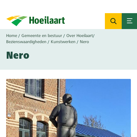
Overslaan
en
naar
de
inhoud
Kruimelpad
Home
Gemeente en bestuur
Over Hoeilaart
gaan
Bezienswaardigheden
Kunstwerken
Nero
Nero