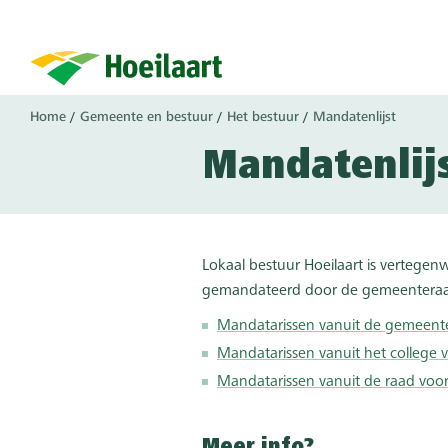
Overslaan
en
naar
de
inhoud
Kruimelpad
Home
Gemeente en bestuur
Het bestuur
Mandatenlijst
gaan
Mandatenlij
Lokaal bestuur Hoeilaart is vertege
gemandateerd door de gemeenteraad,
Mandatarissen vanuit de gemeent
Mandatarissen vanuit het college
Mandatarissen vanuit de raad voor
Meer info?