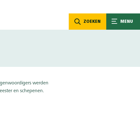
ZOEKEN
MENU
rtegenwoordigers werden
eester en schepenen.