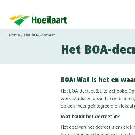
Overslaan
en
naar
de
inhoud
Kruimelpad
Home
Het BOA-decreet
gaan
Het BOA-dec
BOA: Wat is het en waa
Het BOA-decreet (Buitenschoolse Opva
werk, studie en gezin te combineren
op een meer geïntegreerd en lokaal
Wat houdt het decreet in?
Het doel van het decreet is om elk ki