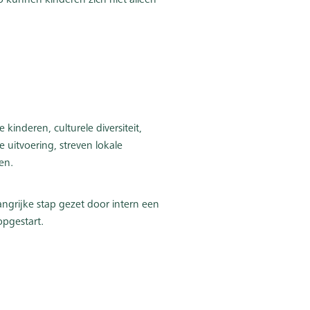
o kunnen kinderen zich niet alleen
kinderen, culturele diversiteit,
 uitvoering, streven lokale
en.
angrijke stap gezet door intern een
opgestart.