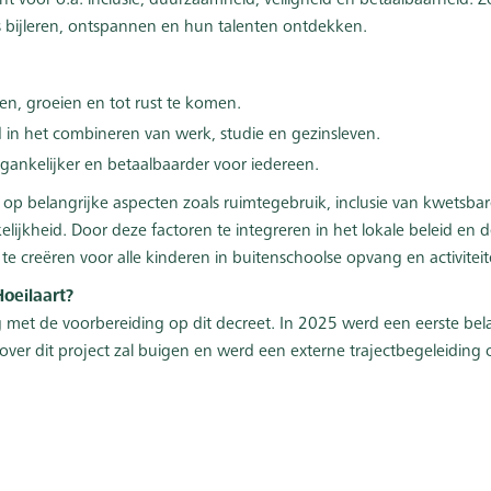
voor o.a. inclusie, duurzaamheid, veiligheid en betaalbaarheid. Z
js bijleren, ontspannen en hun talenten ontdekken.
en, groeien en tot rust te komen.
in het combineren van werk, studie en gezinsleven.
gankelijker en betaalbaarder voor iedereen.
op belangrijke aspecten zoals ruimtegebruik, inclusie van kwetsbare 
ijkheid. Door deze factoren te integreren in het lokale beleid en de
e creëren voor alle kinderen in buitenschoolse opvang en activiteit
oeilaart?
zig met de voorbereiding op dit decreet. In 2025 werd een eerste bel
over dit project zal buigen en werd een externe trajectbegeleiding 