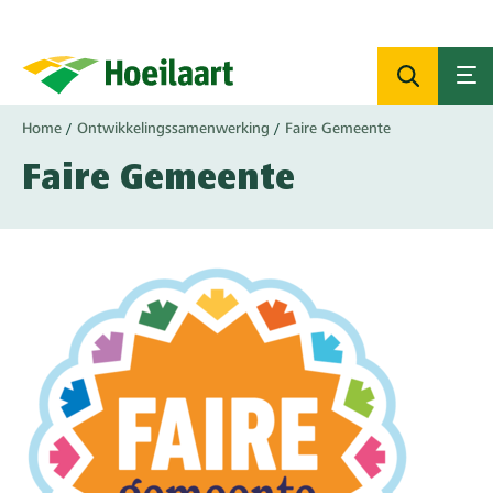
Overslaan
en
naar
de
inhoud
Kruimelpad
Home
Ontwikkelingssamenwerking
Faire Gemeente
gaan
Faire Gemeente