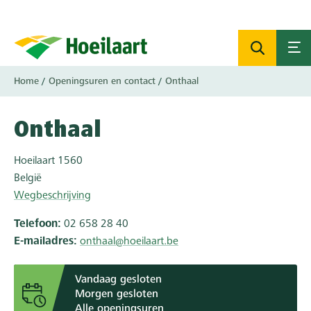
Overslaan
en
naar
de
inhoud
Kruimelpad
Home
Openingsuren en contact
Onthaal
gaan
Onthaal
Hoeilaart
1560
België
Wegbeschrijving
Telefoon
02 658 28 40
E-mailadres
onthaal@hoeilaart.be
Vandaag gesloten
Morgen gesloten
Alle openingsuren