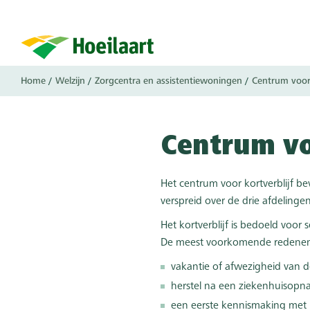
Overslaan
en
naar
de
inhoud
Kruimelpad
Home
Welzijn
Zorgcentra en assistentiewoningen
Centrum voor 
gaan
Centrum vo
Het centrum voor kortverblijf 
verspreid over de drie afdelinge
Het kortverblijf is bedoeld voo
De meest voorkomende redenen 
vakantie of afwezigheid van d
herstel na een ziekenhuisopn
een eerste kennismaking met