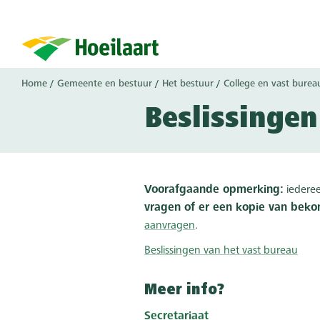
Overslaan
en
naar
de
inhoud
Kruimelpad
Home
Gemeente en bestuur
Het bestuur
College en vast burea
gaan
Beslissingen
Voorafgaande opmerking:
iedere
vragen of er een kopie van be
ko
aanvragen
.
Beslissingen van het vast bureau
Meer info?
Secretariaat