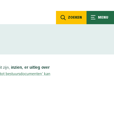
ZOEKEN
MENU
t zijn,
inzien, er uitleg over
ng tot bestuursdocumenten' kan