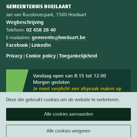
GEMEENTEHUIS HOEILAART
Jan van Ruusbroecpark, 1560 Hoeilaart
Wegbeschrijving
Telefoon:
02 658 28 40
E-mailadres:
gemeente@hoeilaart.be
Facebook
|
LinkedIn
Privacy
|
Cookie policy
|
Toegankelijkheid
Vandaag open van 8:15 tot 12:00
Morgen gesloten
Je moet verplicht een afspraak maken op
maandag- en woensdagvoormiddag en op
Deze site gebruikt cookies om de website te verbeteren.
donderdagavond. Dat doe je via de gele
knop.
Alle cookies aanvaarden
Alle openingsuren
Afspraak Burgerzaken
Alle cookies weigeren