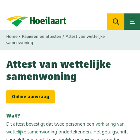
Overslaan
en
naar
de
inhoud
Kruimelpad
Home
Papieren en attesten
Attest van wettelijke
gaan
samenwoning
Attest van wettelijke
samenwoning
Online aanvraag
Wat?
Dit attest bevestigt dat twee personen een
verklaring van
wettelijke samenwoning
ondertekenden. Het getuigschrift