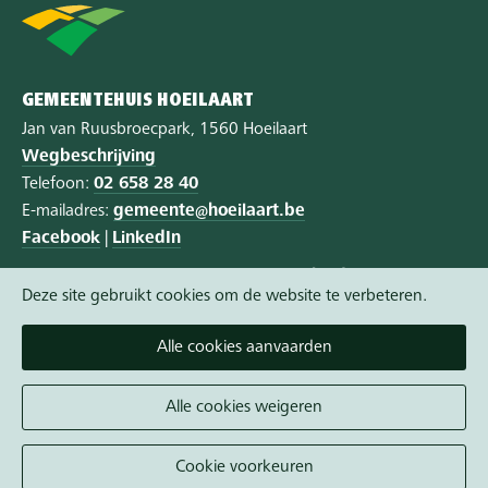
GEMEENTEHUIS HOEILAART
Jan van Ruusbroecpark, 1560 Hoeilaart
Wegbeschrijving
Telefoon:
02 658 28 40
E-mailadres:
gemeente@hoeilaart.be
Facebook
|
LinkedIn
Privacy
|
Cookie policy
|
Toegankelijkheid
Deze site gebruikt cookies om de website te verbeteren.
Vandaag gesloten
Alle cookies aanvaarden
Morgen open van 8:15 tot 12:00
Een afspraak maken wordt aangeraden.
Alle cookies weigeren
Alle openingsuren
Cookie voorkeuren