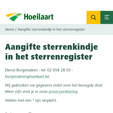
Overslaan
en
naar
de
inhoud
Kruimelpad
Home
Aangifte sterrenkindje in het sterrenregister
gaan
Aangifte sterrenkindje
in het sterrenregister
Dienst Burgerzaken - tel. 02 658 28 50 -
burgerzaken@hoeilaart.be
Wij gebruiken uw gegevens enkel voor het beoogde doel.
Meer info vind je in onze
privacyverklaring
.
Velden met een * zijn verplicht.