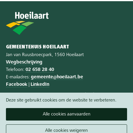
GEMEENTEHUIS HOEILAART
Jan van Ruusbroecpark, 1560 Hoeilaart
Wegbeschrijving
Telefoon:
02 658 28 40
E-mailadres:
gemeente@hoeilaart.be
Facebook
|
LinkedIn
Privacy
|
Cookie policy
|
Toegankelijkheid
Deze site gebruikt cookies om de website te verbeteren.
Vandaag gesloten
Alle cookies aanvaarden
Morgen gesloten
Een afspraak maken wordt aangeraden.
Alle cookies weigeren