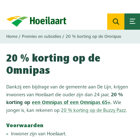
Overslaan
en
naar
de
inhoud
Kruimelpad
Home
Premies en subsidies
20 % korting op de Omnipas
gaan
20 % korting op de
Omnipas
Dankzij een bijdrage van de gemeente aan De Lijn, krijgen
inwoners van Hoeilaart die ouder zijn dan 24 jaar,
20 %
korting op
een Omnipas of een Omnipas 65+
.
Wie
jonger is, kan rekenen op
20 % korting op de Buzzy Pazz
.
Voorwaarden
Inwoner zijn van Hoeilaart.